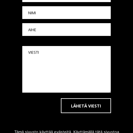
OSOITE
Tämä sivusto käyttää evästeitä. Käyttämällä tätä sivustoa