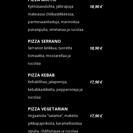
Kylmäsavulohta, jättirapuja
18,90 €
makeassa chilikastikkeessa,
parmesaanilastuja, marinoitua
punasipulia, smetanaa ja rucolaa
PIZZA SERRANO
Serranon kinkkua, tuoretta
18,90 €
tomaattia, mozzarellaa ja
rucolaa
PIZZA KEBAB
Kebablihaa, jalapenoja,
17,90 €
kebabkastiketta, pepperoneja ja
rucolaa
PIZZA VEGETARIAN
Vegaanista ”salamia”, makeita
17,90 €
pikkupaprikoita, karamellisoitua
sipulia, chilihunajaa ja rucolaa