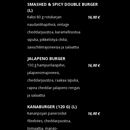
SMASHED & SPICY DOUBLE BURGER
(L)
Kaksi 80 g rotukarjan
16,90 €
naudanlihapihviä, vintage
cheddarjuustoa, karamellisoitua
sipulia, pikkelöityä chiliä,
savuchilimajoneesia ja salaattia
JALAPENO BURGER
150 g hampurilaispihvi,
16,90 €
jalapenomajoneesi,
cheddarjuustoa, raakaa sipulia,
rapea cheddar-jalapeno rengas
ja salaattia
KANABURGER (120 G) (L)
Kananpojan paneroidut
16,90 €
fileebites, cheddarjuustoa,
tomaattia, mango-