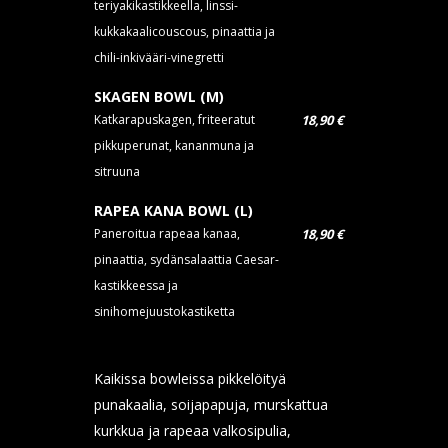
teriyakikastikkeella, linssi-
kukkakaalicouscous, pinaattia ja
chili-inkivääri-vinegretti
SKAGEN BOWL (M)
Katkarapuskagen, friteeratut
18,90 €
pikkuperunat, kananmuna ja
sitruuna
RAPEA KANA BOWL (L)
Paneroitua rapeaa kanaa,
18,90 €
pinaattia, sydänsalaattia Caesar-
kastikkeessa ja
sinihomejuustokastiketta
Kaikissa bowleissa pikkelöityä
punakaalia, soijapapuja, murskattua
kurkkua ja rapeaa valkosipulia,