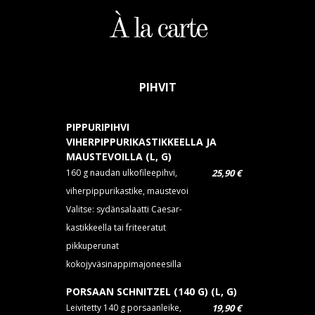
À la carte
PIHVIT
PIPPURIPIHVI
VIHERPIPPURIKASTIKKEELLA JA
MAUSTEVOILLA (L, G)
160 g naudan ulkofileepihvi,
25,90 €
viherpippurikastike, maustevoi
Valitse: sydänsalaatti Caesar-
kastikkeella tai friteeratut
pikkuperunat
kokojyväsinappimajoneesilla
PORSAAN SCHNITZEL (140 G) (L, G)
Leivitetty 140 g porsaanleike,
19,90 €