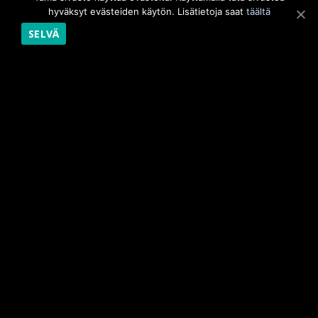
hyväksyt evästeiden käytön. Lisätietoja saat
täältä
Ravintola Kilpis
SELVÄ
Käsivarrentie 14205
99490 Kilpisjärvi
Sijainti
045 157 2552
info@ravintolakilpis.fi
AVOINNA
Katso ajankohtaiset
aukioloajat
Facebookista