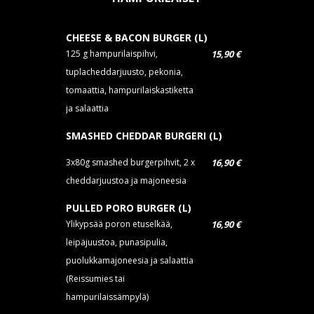
CHEESE & BACON BURGER (L)
125 g hampurilaispihvi,
15,90 €
tuplacheddarjuusto, pekonia,
tomaattia, hampurilaiskastiketta
ja salaattia
SMASHED CHEDDAR BURGERI (L)
3x80g smashed burgerpihvit, 2 x
16,90 €
cheddarjuustoa ja majoneesia
PULLED PORO BURGER (L)
Ylikypsää poron etuselkää,
16,90 €
leipäjuustoa, punasipulia,
puolukkamajoneesia ja salaattia
(Reissumies tai
hampurilaissämpylä)