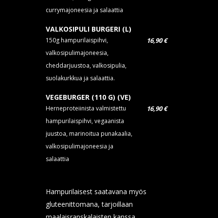
currymajoneesia ja salaattia
VALKOSIPULI BURGERI (L)
150g hampurilaispihvi,
16,90 €
valkosipulimajoneesia,
cheddarjuustoa, valkosipulia,
suolakurkkua ja salaattia.
VEGEBURGER (110 G) (VE)
Herneproteiinista valmistettu
16,90 €
hampurilaispihvi, vegaanista
juustoa, marinoitua punakaalia,
valkosipulimajoneesia ja
salaattia
Hampurilaisest saatavana myös
gluteenittomana, tarjoillaan
maalaisranskalaisten kanssa.