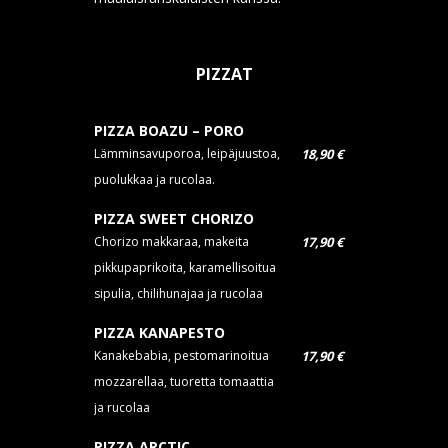
PIZZAT
PIZZA BOAZU – PORO
Lämminsavuporoa, leipäjuustoa,
18,90 €
puolukkaa ja rucolaa.
PIZZA SWEET CHORIZO
Chorizo makkaraa, makeita
17,90 €
pikkupaprikoita, karamellisoitua
sipulia, chilihunajaa ja rucolaa
PIZZA KANAPESTO
Kanakebabia, pestomarinoitua
17,90 €
mozzarellaa, tuoretta tomaattia
ja rucolaa
PIZZA ARCTIC