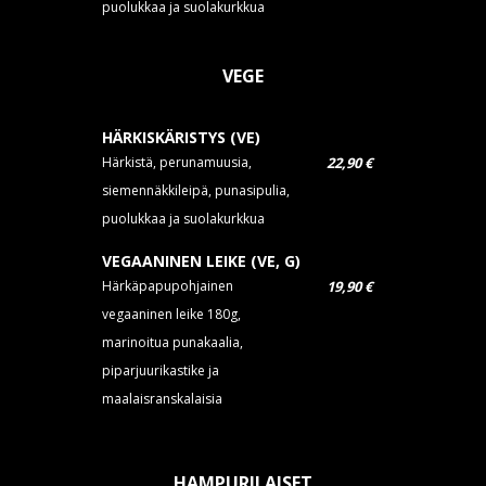
puolukkaa ja suolakurkkua
VEGE
HÄRKISKÄRISTYS (VE)
Härkistä, perunamuusia,
22,90 €
siemennäkkileipä, punasipulia,
puolukkaa ja suolakurkkua
VEGAANINEN LEIKE (VE, G)
Härkäpapupohjainen
19,90 €
vegaaninen leike 180g,
marinoitua punakaalia,
piparjuurikastike ja
maalaisranskalaisia
HAMPURILAISET