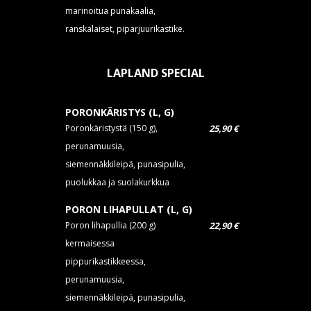
marinoitua punakaalia,
ranskalaiset, piparjuurikastike.
LAPLAND SPECIAL
PORONKÄRISTYS (L, G)
Poronkäristystä (150 g),
25,90 €
perunamuusia,
siemennäkkileipä, punasipulia,
puolukkaa ja suolakurkkua
PORON LIHAPULLAT (L, G)
Poron lihapullia (200 g)
22,90 €
kermaisessa
pippurikastikkeessa,
perunamuusia,
siemennäkkileipä, punasipulia,