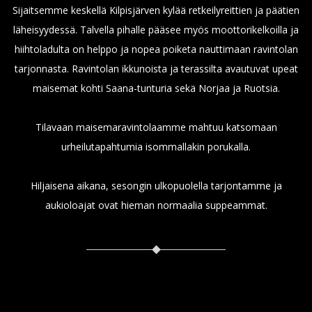
Sijaitsemme keskellä Kilpisjärven kylää retkeilyreittien ja päätien
läheisyydessä. Talvella pihalle pääsee myös moottorikelkoilla ja
hiihtoladulta on helppo ja nopea poiketa nauttimaan ravintolan
tarjonnasta. Ravintolan ikkunoista ja terassilta avautuvat upeat
maisemat kohti Saana-tunturia sekä Norjaa ja Ruotsia.
Tilavaan maisemaravintolaamme mahtuu katsomaan
urheilutapahtumia isommallakin porukalla.
Hiljaisena aikana, sesongin ulkopuolella tarjontamme ja
aukioloajat ovat hieman normaalia suppeammat.