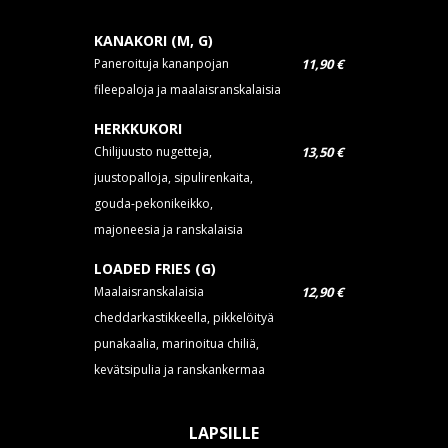
KANAKORI (M, G)
Paneroituja kananpojan
11,90 €
fileepaloja ja maalaisranskalaisia
HERKKUKORI
Chilijuusto nugetteja,
13,50 €
juustopalloja, sipulirenkaita,
gouda-pekonikeikko,
majoneesia ja ranskalaisia
LOADED FRIES (G)
Maalaisranskalaisia
12,90 €
cheddarkastikkeella, pikkelöityä
punakaalia, marinoitua chiliä,
kevätsipulia ja ranskankermaa
LAPSILLE